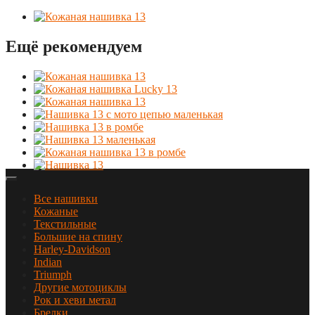
Ещё рекомендуем
Все нашивки
Кожаные
Текстильные
Большие на спину
Harley-Davidson
Indian
Triumph
Другие мотоциклы
Рок и хеви метал
Брелки