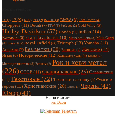
Метки товаров
13
(9)
BMW
(8)
Cafe Racer
(4)
Benelli
(3)
1%
(2)
69
(2)
99%
(2)
Choppers
(11)
Ducati
(7)
Gold Wing
(5)
FTW
(3)
Fuck you
(2)
Harley-Davidson
(57)
Indian
(14)
Honda
(9)
Live to ride
(10)
Kawasaki
(6)
Moto Guzzi
Mercedes-Benz
(3)
KTM
(1)
Triumph
(13)
Yamaha
(11)
Royal Enfield
(8)
(4)
Route 66
(2)
Без метки
(38)
Женские
(14)
Анархия
(7)
Военные
(4)
Исторические
(12)
Игры
(6)
Кельтские узлы
(4)
Крылья
(1)
Рок и хеви метал
Мотопутешествия
(3)
Регионы
(2)
(226)
Скандинавские
(25)
СССР
(11)
Славянские
Текстовые
(72)
(11)
Флаги и
Текстовые на спину
(6)
Черепа
(42)
Христианские
(20)
гербы
(13)
Цветы
(1)
Юмор
(49)
Наши изделия
на Ozon
Telegram