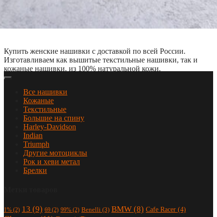
Купить женские нашивки с доставкой по всей России.
Изготавливаем как вышитые текстильные нашивки, так и
кожаные нашивки, из 100% натуральной кожи.
Все нашивки
Кожаные
Текстильные
Большие на спину
Harley-Davidson
Indian
Triumph
Другие мотоциклы
Рок и хеви метал
Брелки
Метки товаров
13
(9)
BMW
(8)
Cafe Racer
(4)
Benelli
(3)
1%
(2)
69
(2)
99%
(2)