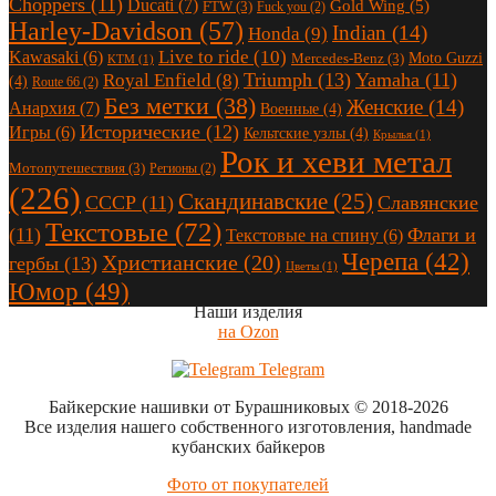
Choppers
(11)
Ducati
(7)
Gold Wing
(5)
FTW
(3)
Fuck you
(2)
Harley-Davidson
(57)
Indian
(14)
Honda
(9)
Live to ride
(10)
Kawasaki
(6)
Moto Guzzi
Mercedes-Benz
(3)
KTM
(1)
Triumph
(13)
Yamaha
(11)
Royal Enfield
(8)
(4)
Route 66
(2)
Без метки
(38)
Женские
(14)
Анархия
(7)
Военные
(4)
Исторические
(12)
Игры
(6)
Кельтские узлы
(4)
Крылья
(1)
Рок и хеви метал
Мотопутешествия
(3)
Регионы
(2)
(226)
Скандинавские
(25)
СССР
(11)
Славянские
Текстовые
(72)
(11)
Флаги и
Текстовые на спину
(6)
Черепа
(42)
Христианские
(20)
гербы
(13)
Цветы
(1)
Юмор
(49)
Наши изделия
на Ozon
Telegram
Байкерские нашивки от Бурашниковых
© 2018-2026
Все изделия нашего собственного изготовления, handmade
кубанских байкеров
Фото от покупателей