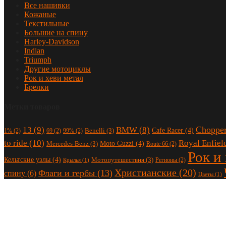
Все нашивки
Кожаные
Текстильные
Большие на спину
Harley-Davidson
Indian
Triumph
Другие мотоциклы
Рок и хеви метал
Брелки
Метки товаров
Choppe
13
(9)
BMW
(8)
Cafe Racer
(4)
Benelli
(3)
1%
(2)
69
(2)
99%
(2)
to ride
(10)
Royal Enfiel
Moto Guzzi
(4)
Mercedes-Benz
(3)
Route 66
(2)
Рок и
Кельтские узлы
(4)
Мотопутешествия
(3)
Регионы
(2)
Крылья
(1)
Христианские
(20)
Флаги и гербы
(13)
спину
(6)
Цветы
(1)