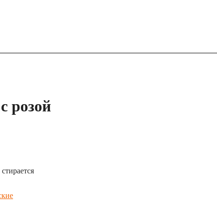
с розой
 стирается
ские