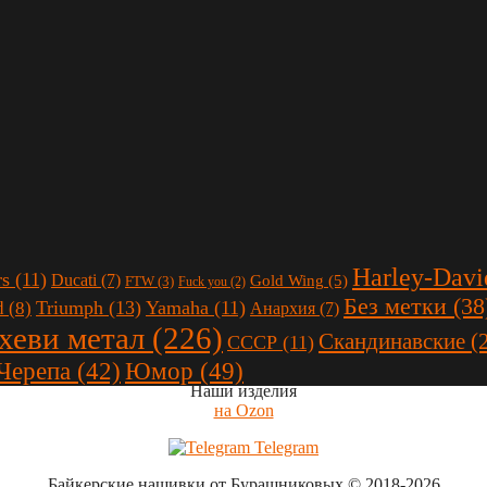
Harley-Davi
rs
(11)
Ducati
(7)
Gold Wing
(5)
FTW
(3)
Fuck you
(2)
Без метки
(38
Triumph
(13)
Yamaha
(11)
d
(8)
Анархия
(7)
 хеви метал
(226)
Скандинавские
(
СССР
(11)
Юмор
(49)
Черепа
(42)
Наши изделия
на Ozon
Telegram
Байкерские нашивки от Бурашниковых
© 2018-2026