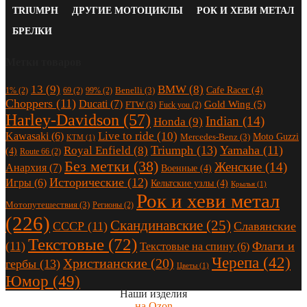
TRIUMPH
ДРУГИЕ МОТОЦИКЛЫ
РОК И ХЕВИ МЕТАЛ
БРЕЛКИ
Метки товаров
13
(9)
BMW
(8)
Cafe Racer
(4)
Benelli
(3)
1%
(2)
69
(2)
99%
(2)
Choppers
(11)
Ducati
(7)
Gold Wing
(5)
FTW
(3)
Fuck you
(2)
Harley-Davidson
(57)
Indian
(14)
Honda
(9)
Live to ride
(10)
Kawasaki
(6)
Moto Guzzi
Mercedes-Benz
(3)
KTM
(1)
Triumph
(13)
Yamaha
(11)
Royal Enfield
(8)
(4)
Route 66
(2)
Без метки
(38)
Женские
(14)
Анархия
(7)
Военные
(4)
Исторические
(12)
Игры
(6)
Кельтские узлы
(4)
Крылья
(1)
Рок и хеви метал
Мотопутешествия
(3)
Регионы
(2)
(226)
Скандинавские
(25)
СССР
(11)
Славянские
Текстовые
(72)
(11)
Флаги и
Текстовые на спину
(6)
Черепа
(42)
Христианские
(20)
гербы
(13)
Цветы
(1)
Юмор
(49)
Наши изделия
на Ozon