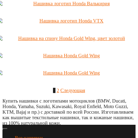
Навигация
1
2
Следующая
по
Купить нашивки с логотипами мотоциклов (BMW, Ducati,
Honda, Yamaha, Suzuki, Kawasaki, Royal Enfield, Moto Guzzi,
записям
KTM, Bajaj и пр.) с доставкой по всей России. Изготавливаем
как вышитые текстильные нашивки, так и кожаные нашивки,
из 100% натуральной кожи.
Все нашивки