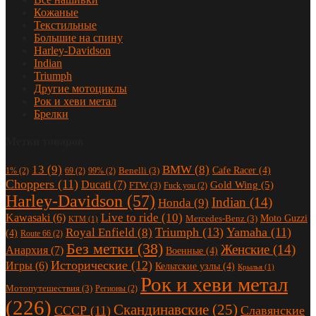
Кожаные
Текстильные
Большие на спину
Harley-Davidson
Indian
Triumph
Другие мотоциклы
Рок и хеви метал
Брелки
Метки товаров
13
(9)
BMW
(8)
Cafe Racer
(4)
Benelli
(3)
1%
(2)
69
(2)
99%
(2)
Choppers
(11)
Ducati
(7)
Gold Wing
(5)
FTW
(3)
Fuck you
(2)
Harley-Davidson
(57)
Indian
(14)
Honda
(9)
Live to ride
(10)
Kawasaki
(6)
Moto Guzzi
Mercedes-Benz
(3)
KTM
(1)
Triumph
(13)
Yamaha
(11)
Royal Enfield
(8)
(4)
Route 66
(2)
Без метки
(38)
Женские
(14)
Анархия
(7)
Военные
(4)
Исторические
(12)
Игры
(6)
Кельтские узлы
(4)
Крылья
(1)
Рок и хеви метал
Мотопутешествия
(3)
Регионы
(2)
(226)
Скандинавские
(25)
СССР
(11)
Славянские