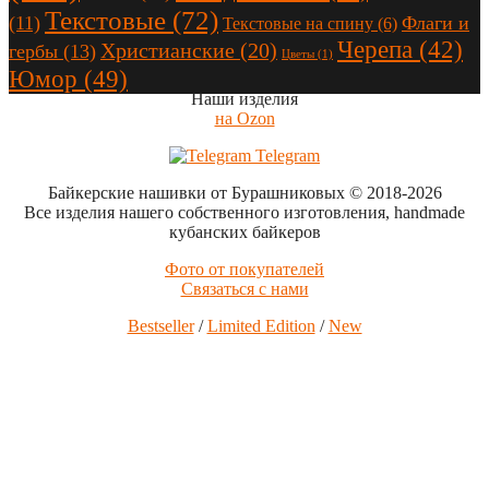
Текстовые
(72)
(11)
Флаги и
Текстовые на спину
(6)
Черепа
(42)
Христианские
(20)
гербы
(13)
Цветы
(1)
Юмор
(49)
Наши изделия
на Ozon
Telegram
Байкерские нашивки от Бурашниковых
© 2018-2026
Все изделия нашего собственного изготовления, handmade
кубанских байкеров
Фото от покупателей
Связаться с нами
Bestseller
/
Limited Edition
/
New