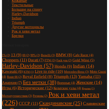
Кожаные
Текстильные
Большие на спину
Harley-Davidson
Indian
Triumph
Другие мотоциклы
Рок и хеви метал
Брелки
Метки товаров
13
(9)
BMW
(8)
Cafe Racer
(4)
Benelli
(3)
1%
(2)
69
(2)
99%
(2)
Choppers
(11)
Ducati
(7)
Gold Wing
(5)
FTW
(3)
Fuck you
(2)
Harley-Davidson
(57)
Indian
(14)
Honda
(9)
Live to ride
(10)
Kawasaki
(6)
Moto Guzzi
Mercedes-Benz
(3)
KTM
(1)
Triumph
(13)
Yamaha
(11)
Royal Enfield
(8)
(4)
Route 66
(2)
Без метки
(38)
Женские
(14)
Анархия
(7)
Военные
(4)
Исторические
(12)
Игры
(6)
Кельтские узлы
(4)
Крылья
(1)
Рок и хеви метал
Мотопутешествия
(3)
Регионы
(2)
(226)
Скандинавские
(25)
СССР
(11)
Славянские