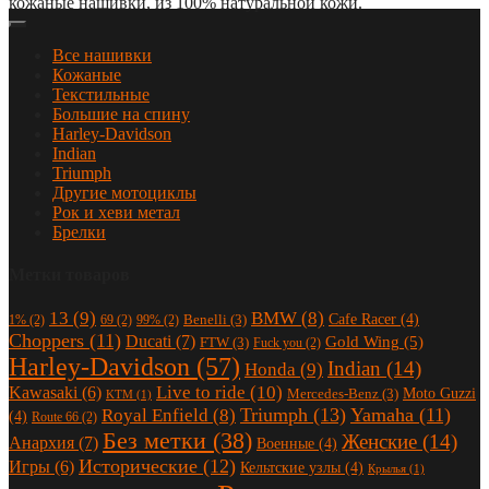
кожаные нашивки, из 100% натуральной кожи.
Все нашивки
Кожаные
Текстильные
Большие на спину
Harley-Davidson
Indian
Triumph
Другие мотоциклы
Рок и хеви метал
Брелки
Метки товаров
13
(9)
BMW
(8)
Cafe Racer
(4)
Benelli
(3)
1%
(2)
69
(2)
99%
(2)
Choppers
(11)
Ducati
(7)
Gold Wing
(5)
FTW
(3)
Fuck you
(2)
Harley-Davidson
(57)
Indian
(14)
Honda
(9)
Live to ride
(10)
Kawasaki
(6)
Moto Guzzi
Mercedes-Benz
(3)
KTM
(1)
Triumph
(13)
Yamaha
(11)
Royal Enfield
(8)
(4)
Route 66
(2)
Без метки
(38)
Женские
(14)
Анархия
(7)
Военные
(4)
Исторические
(12)
Игры
(6)
Кельтские узлы
(4)
Крылья
(1)