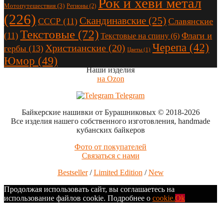
Рок и хеви метал
Мотопутешествия
(3)
Регионы
(2)
(226)
Скандинавские
(25)
СССР
(11)
Славянские
Текстовые
(72)
(11)
Флаги и
Текстовые на спину
(6)
Черепа
(42)
Христианские
(20)
гербы
(13)
Цветы
(1)
Юмор
(49)
Наши изделия
на Ozon
Telegram
Байкерские нашивки от Бурашниковых
© 2018-2026
Все изделия нашего собственного изготовления, handmade
кубанских байкеров
Фото от покупателей
Связаться с нами
Bestseller
/
Limited Edition
/
New
Продолжая использовать сайт, вы соглашаетесь на
использование файлов cookie. Подробнее о
cookie.
Ok