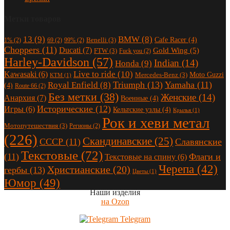
Метки товаров
13
(9)
BMW
(8)
Cafe Racer
(4)
Benelli
(3)
1%
(2)
69
(2)
99%
(2)
Choppers
(11)
Ducati
(7)
Gold Wing
(5)
FTW
(3)
Fuck you
(2)
Harley-Davidson
(57)
Indian
(14)
Honda
(9)
Live to ride
(10)
Kawasaki
(6)
Moto Guzzi
Mercedes-Benz
(3)
KTM
(1)
Triumph
(13)
Yamaha
(11)
Royal Enfield
(8)
(4)
Route 66
(2)
Без метки
(38)
Женские
(14)
Анархия
(7)
Военные
(4)
Исторические
(12)
Игры
(6)
Кельтские узлы
(4)
Крылья
(1)
Рок и хеви метал
Мотопутешествия
(3)
Регионы
(2)
(226)
Скандинавские
(25)
СССР
(11)
Славянские
Текстовые
(72)
(11)
Флаги и
Текстовые на спину
(6)
Черепа
(42)
Христианские
(20)
гербы
(13)
Цветы
(1)
Юмор
(49)
Наши изделия
на Ozon
Telegram