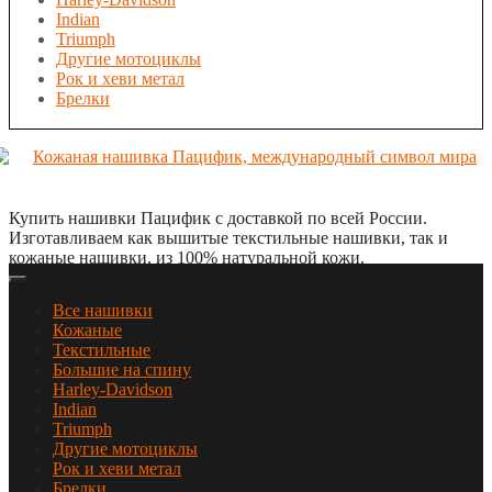
Indian
Triumph
Другие мотоциклы
Рок и хеви метал
Брелки
Купить нашивки Пацифик с доставкой по всей России.
Изготавливаем как вышитые текстильные нашивки, так и
кожаные нашивки, из 100% натуральной кожи.
Все нашивки
Кожаные
Текстильные
Большие на спину
Harley-Davidson
Indian
Triumph
Другие мотоциклы
Рок и хеви метал
Брелки