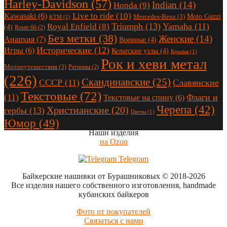
Harley-Davidson
(57)
Indian
(14)
Honda
(9)
Live to ride
(10)
Kawasaki
(6)
Moto Guzzi
Mercedes-Benz
(3)
KTM
(1)
Triumph
(13)
Yamaha
(11)
Royal Enfield
(8)
(4)
Route 66
(2)
Без метки
(38)
Женские
(14)
Анархия
(7)
Военные
(4)
Исторические
(12)
Игры
(6)
Кельтские узлы
(4)
Крылья
(1)
Рок и хеви метал
Мотопутешествия
(3)
Регионы
(2)
(226)
Скандинавские
(25)
СССР
(11)
Славянские
Текстовые
(72)
(11)
Флаги и
Текстовые на спину
(6)
Черепа
(42)
Христианские
(20)
гербы
(13)
Цветы
(1)
Юмор
(49)
Наши изделия
на Ozon
Telegram
Байкерские нашивки от Бурашниковых
© 2018-2026
Все изделия нашего собственного изготовления, handmade
кубанских байкеров
Фото от покупателей
Связаться с нами