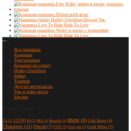
Все нашивки
Кожаные
Текстильные
Большие на спину
Harley-Davidson
Indian
Triumph
Другие мотоциклы
Рок и хеви метал
Брелки
Метки товаров
13
(9)
BMW
(8)
Cafe Racer
(4)
Benelli
(3)
1%
(2)
69
(2)
99%
(2)
Choppers
(11)
Ducati
(7)
Gold Wing
(5)
FTW
(3)
Fuck you
(2)