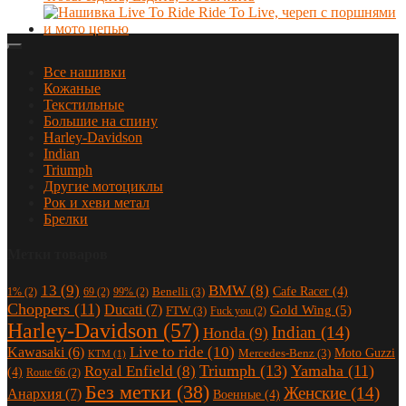
Все нашивки
Кожаные
Текстильные
Большие на спину
Harley-Davidson
Indian
Triumph
Другие мотоциклы
Рок и хеви метал
Брелки
Метки товаров
13
(9)
BMW
(8)
Cafe Racer
(4)
Benelli
(3)
1%
(2)
69
(2)
99%
(2)
Choppers
(11)
Ducati
(7)
Gold Wing
(5)
FTW
(3)
Fuck you
(2)
Harley-Davidson
(57)
Indian
(14)
Honda
(9)
Live to ride
(10)
Kawasaki
(6)
Moto Guzzi
Mercedes-Benz
(3)
KTM
(1)
Triumph
(13)
Yamaha
(11)
Royal Enfield
(8)
(4)
Route 66
(2)
Без метки
(38)
Женские
(14)
Анархия
(7)
Военные
(4)