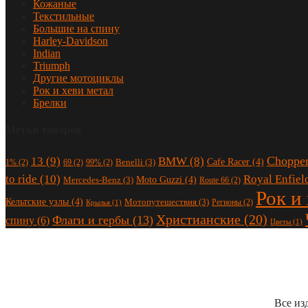
Кожаные
Текстильные
Большие на спину
Harley-Davidson
Indian
Triumph
Другие мотоциклы
Рок и хеви метал
Брелки
Метки товаров
Choppe
13
(9)
BMW
(8)
Cafe Racer
(4)
Benelli
(3)
1%
(2)
69
(2)
99%
(2)
to ride
(10)
Royal Enfiel
Moto Guzzi
(4)
Mercedes-Benz
(3)
Route 66
(2)
Рок и
Кельтские узлы
(4)
Мотопутешествия
(3)
Регионы
(2)
Крылья
(1)
Христианские
(20)
Флаги и гербы
(13)
спину
(6)
Цветы
(1)
Все из