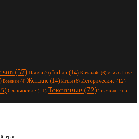
dson
(57)
Indian
(14)
Honda
(9)
Live
Kawasaki
(6)
KTM
(1)
)
Женские
(14)
Исторические
(12)
Игры
(6)
Военные
(4)
Текстовые
(72)
25)
Славянские
(11)
Текстовые на
айкеров