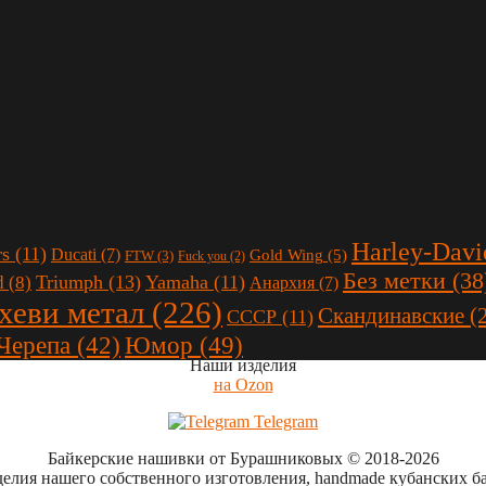
Harley-Davi
rs
(11)
Ducati
(7)
Gold Wing
(5)
FTW
(3)
Fuck you
(2)
Без метки
(38
Triumph
(13)
Yamaha
(11)
d
(8)
Анархия
(7)
 хеви метал
(226)
Скандинавские
(
СССР
(11)
Юмор
(49)
Черепа
(42)
Наши изделия
на Ozon
Telegram
Байкерские нашивки от Бурашниковых
© 2018-2026
делия нашего собственного изготовления, handmade кубанских б