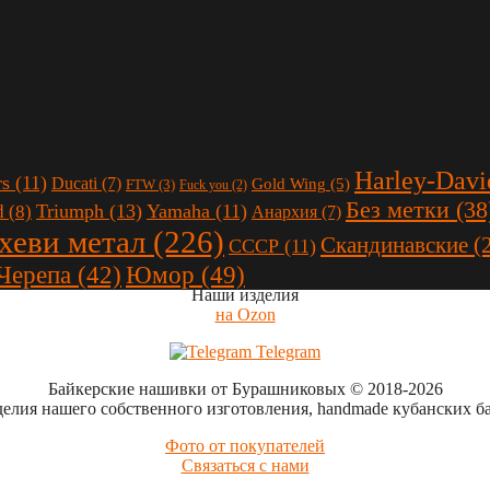
Harley-Davi
rs
(11)
Ducati
(7)
Gold Wing
(5)
FTW
(3)
Fuck you
(2)
Без метки
(38
Triumph
(13)
Yamaha
(11)
d
(8)
Анархия
(7)
 хеви метал
(226)
Скандинавские
(
СССР
(11)
Юмор
(49)
Черепа
(42)
Наши изделия
на Ozon
Telegram
Байкерские нашивки от Бурашниковых
© 2018-2026
делия нашего собственного изготовления, handmade кубанских б
Фото от покупателей
Связаться с нами