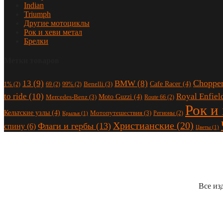
Indian
Triumph
Другие мотоциклы
Рок и хеви метал
Брелки
Метки товаров
Choppe
13
(9)
BMW
(8)
Cafe Racer
(4)
Benelli
(3)
1%
(2)
69
(2)
99%
(2)
to ride
(10)
Royal Enfiel
Moto Guzzi
(4)
Mercedes-Benz
(3)
Route 66
(2)
Рок и
Кельтские узлы
(4)
Мотопутешествия
(3)
Регионы
(2)
Крылья
(1)
Христианские
(20)
Флаги и гербы
(13)
спину
(6)
Цветы
(1)
Все из