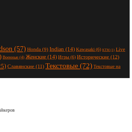
dson
(57)
Indian
(14)
Honda
(9)
Live
Kawasaki
(6)
KTM
(1)
)
Женские
(14)
Исторические
(12)
Игры
(6)
Военные
(4)
Текстовые
(72)
25)
Славянские
(11)
Текстовые на
айкеров