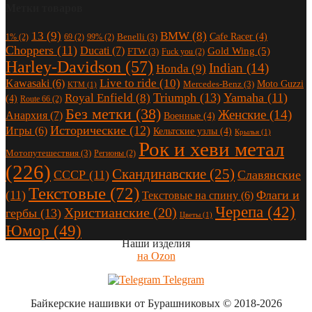
Метки товаров
13
(9)
BMW
(8)
Cafe Racer
(4)
Benelli
(3)
1%
(2)
69
(2)
99%
(2)
Choppers
(11)
Ducati
(7)
Gold Wing
(5)
FTW
(3)
Fuck you
(2)
Harley-Davidson
(57)
Indian
(14)
Honda
(9)
Live to ride
(10)
Kawasaki
(6)
Moto Guzzi
Mercedes-Benz
(3)
KTM
(1)
Triumph
(13)
Yamaha
(11)
Royal Enfield
(8)
(4)
Route 66
(2)
Без метки
(38)
Женские
(14)
Анархия
(7)
Военные
(4)
Исторические
(12)
Игры
(6)
Кельтские узлы
(4)
Крылья
(1)
Рок и хеви метал
Мотопутешествия
(3)
Регионы
(2)
(226)
Скандинавские
(25)
СССР
(11)
Славянские
Текстовые
(72)
(11)
Флаги и
Текстовые на спину
(6)
Черепа
(42)
Христианские
(20)
гербы
(13)
Цветы
(1)
Юмор
(49)
Наши изделия
на Ozon
Telegram
Байкерские нашивки от Бурашниковых
© 2018-2026