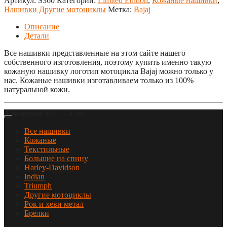
Артикул:
S360
Категории:
Limited Edition
,
Кожаные нашивки
,
Нашивки Другие мотоциклы
Метка:
Bajaj
Описание
Детали
Все нашивки представленные на этом сайте нашего
собственного изготовления, поэтому купить именно такую
кожаную нашивку логотип мотоцикла Bajaj можно только у
нас. Кожаные нашивки изготавливаем только из 100%
натуральной кожи.
Габариты
9.5 × 2.4 cm
Все нашивки
Кожаные
Текстильные
Большие на спину
Harley-Davidson
Indian
Triumph
Другие мотоциклы
Рок и хеви метал
Брелки