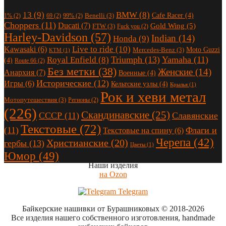
13
(9)
BMW
(8)
Cafe Racer
(4)
Benelli
(3)
1%
(2)
69
(2)
99%
(2)
Choppers
(11)
Ducati
(7)
Gold Wing
(5)
FTW
(3)
Fuck you
(2)
Harley-Davidson
(57)
Indian
(14)
Honda
(9)
Live to ride
(10)
Kawasaki
(6)
Moto Guzzi
Mercedes-Benz
(3)
KTM
(1)
Triumph
(13)
Yamaha
(11)
Royal Enfield
(8)
(4)
Route 66
(2)
Без метки
(38)
Женские
(14)
Анархия
(7)
Военные
(4)
Исторические
(12)
Игры
(6)
Кельтские узлы
(4)
Крылья
(1)
Рок и хеви метал
Мотопутешествия
(3)
Регионы
(2)
(226)
Скандинавские
(25)
СССР
(11)
Славянские
Текстовые
(72)
(11)
Флаги и
Текстовые на спину
(6)
Черепа
(42)
Христианские
(20)
гербы
(13)
Цветы
(1)
Юмор
(49)
Наши изделия
на Ozon
Telegram
Байкерские нашивки от Бурашниковых
© 2018-2026
Все изделия нашего собственного изготовления, handmade