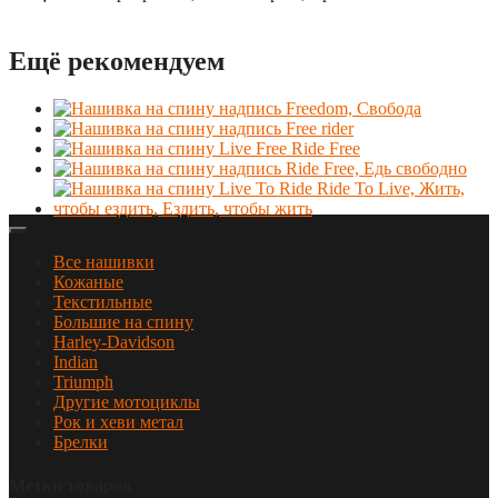
Ещё рекомендуем
Все нашивки
Кожаные
Текстильные
Большие на спину
Harley-Davidson
Indian
Triumph
Другие мотоциклы
Рок и хеви метал
Брелки
Метки товаров