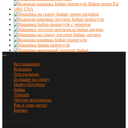
Все нашивки
Кожаные
Текстильные
Большие на спину
Harley-Davidson
Indian
Triumph
Другие мотоциклы
Рок и хеви метал
Брелки
Метки товаров