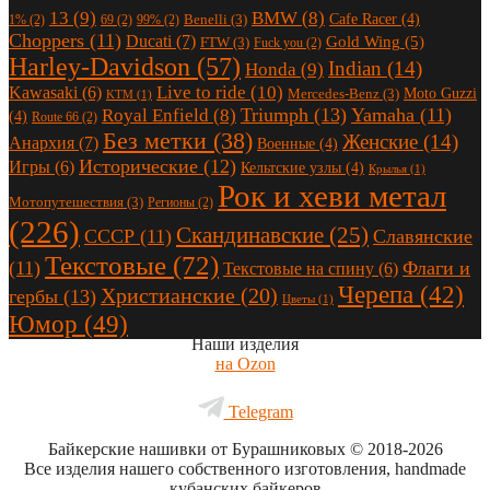
13
(9)
BMW
(8)
Cafe Racer
(4)
Benelli
(3)
1%
(2)
69
(2)
99%
(2)
Choppers
(11)
Ducati
(7)
Gold Wing
(5)
FTW
(3)
Fuck you
(2)
Harley-Davidson
(57)
Indian
(14)
Honda
(9)
Live to ride
(10)
Kawasaki
(6)
Moto Guzzi
Mercedes-Benz
(3)
KTM
(1)
Triumph
(13)
Yamaha
(11)
Royal Enfield
(8)
(4)
Route 66
(2)
Без метки
(38)
Женские
(14)
Анархия
(7)
Военные
(4)
Исторические
(12)
Игры
(6)
Кельтские узлы
(4)
Крылья
(1)
Рок и хеви метал
Мотопутешествия
(3)
Регионы
(2)
(226)
Скандинавские
(25)
СССР
(11)
Славянские
Текстовые
(72)
(11)
Флаги и
Текстовые на спину
(6)
Черепа
(42)
Христианские
(20)
гербы
(13)
Цветы
(1)
Юмор
(49)
Наши изделия
на Ozon
Telegram
Байкерские нашивки от Бурашниковых
© 2018-2026
Все изделия нашего собственного изготовления, handmade
кубанских байкеров