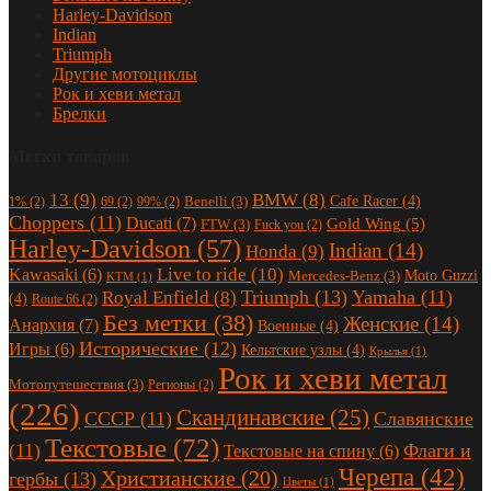
Harley-Davidson
Indian
Triumph
Другие мотоциклы
Рок и хеви метал
Брелки
Метки товаров
13
(9)
BMW
(8)
Cafe Racer
(4)
Benelli
(3)
1%
(2)
69
(2)
99%
(2)
Choppers
(11)
Ducati
(7)
Gold Wing
(5)
FTW
(3)
Fuck you
(2)
Harley-Davidson
(57)
Indian
(14)
Honda
(9)
Live to ride
(10)
Kawasaki
(6)
Moto Guzzi
Mercedes-Benz
(3)
KTM
(1)
Triumph
(13)
Yamaha
(11)
Royal Enfield
(8)
(4)
Route 66
(2)
Без метки
(38)
Женские
(14)
Анархия
(7)
Военные
(4)
Исторические
(12)
Игры
(6)
Кельтские узлы
(4)
Крылья
(1)
Рок и хеви метал
Мотопутешествия
(3)
Регионы
(2)
(226)
Скандинавские
(25)
СССР
(11)
Славянские
Текстовые
(72)
(11)
Флаги и
Текстовые на спину
(6)
Черепа
(42)
Христианские
(20)
гербы
(13)
Цветы
(1)