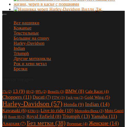
Все нашивки
Кожаные
Текстильные
Большие на спину
Harley-Davidson
Indian
Triumph
Другие мотоциклы
Рок и хеви метал
Брелки
Метки товаров
13
(9)
BMW
(8)
Cafe Racer
(4)
Benelli
(3)
1%
(2)
69
(2)
99%
(2)
Choppers
(11)
Ducati
(7)
Gold Wing
(5)
FTW
(3)
Fuck you
(2)
Harley-Davidson
(57)
Indian
(14)
Honda
(9)
Live to ride
(10)
Kawasaki
(6)
Moto Guzzi
Mercedes-Benz
(3)
KTM
(1)
Triumph
(13)
Yamaha
(11)
Royal Enfield
(8)
(4)
Route 66
(2)
Без метки
(38)
Женские
(14)
Анархия
(7)
Военные
(4)