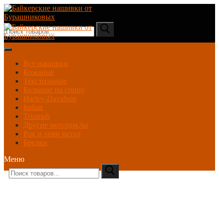
Перейти
Меню
Закрыть
к
содержимому
Поиск
Все нашивки
Кожаные
Текстильные
Большие на спину
Harley-Davidson
Indian
Triumph
Другие мотоциклы
Рок и хеви метал
Брелки
Меню
Поиск