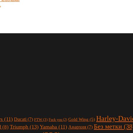
Harley-Davi
rs
(11)
Ducati
(7)
Gold Wing
(5)
FTW
(3)
Fuck you
(2)
Без метки
(38
Triumph
(13)
Yamaha
(11)
d
(8)
Анархия
(7)