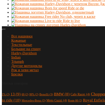
Все нашивки
Кожаные
Текстильные
Большие на спину
Harley-Davidson
Indian
Triumph
Другие мотоциклы
Рок и хеви метал
Брелки
Метки товаров
Choppe
13
(9)
BMW
(8)
Cafe Racer
(4)
Benelli
(3)
1%
(2)
69
(2)
99%
(2)
to ride
(10)
Royal Enfiel
Moto Guzzi
(4)
Mercedes-Benz
(3)
Route 66
(2)