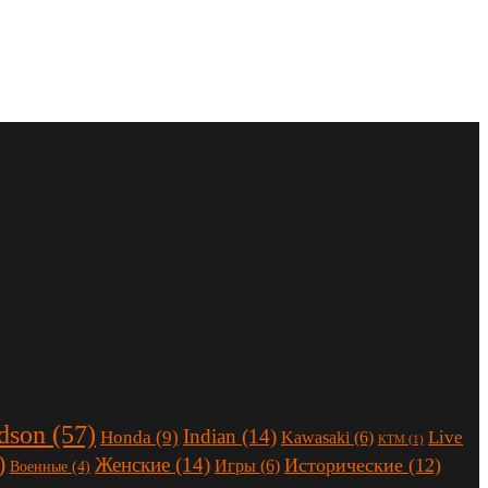
dson
(57)
Indian
(14)
Honda
(9)
Live
Kawasaki
(6)
KTM
(1)
)
Женские
(14)
Исторические
(12)
Игры
(6)
Военные
(4)