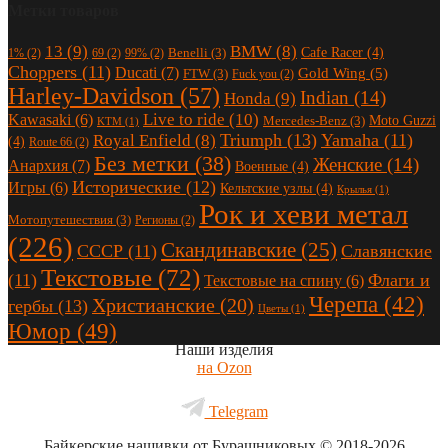
Метки товаров
13
(9)
BMW
(8)
Cafe Racer
(4)
Benelli
(3)
1%
(2)
69
(2)
99%
(2)
Choppers
(11)
Ducati
(7)
Gold Wing
(5)
FTW
(3)
Fuck you
(2)
Harley-Davidson
(57)
Indian
(14)
Honda
(9)
Live to ride
(10)
Kawasaki
(6)
Moto Guzzi
Mercedes-Benz
(3)
KTM
(1)
Triumph
(13)
Yamaha
(11)
Royal Enfield
(8)
(4)
Route 66
(2)
Без метки
(38)
Женские
(14)
Анархия
(7)
Военные
(4)
Исторические
(12)
Игры
(6)
Кельтские узлы
(4)
Крылья
(1)
Рок и хеви метал
Мотопутешествия
(3)
Регионы
(2)
(226)
Скандинавские
(25)
СССР
(11)
Славянские
Текстовые
(72)
(11)
Флаги и
Текстовые на спину
(6)
Черепа
(42)
Христианские
(20)
гербы
(13)
Цветы
(1)
Юмор
(49)
Наши изделия
на Ozon
Telegram
Байкерские нашивки от Бурашниковых
© 2018-2026