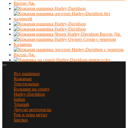
Все нашивки
Кожаные
Текстильные
Большие на спину
Harley-Davidson
Indian
Triumph
Другие мотоциклы
Рок и хеви метал
Брелки