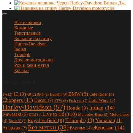
Все нашивки
Кожаные
Текстильные
Большие на спину
Harley-Davidson
Indian
Triumph
Другие мотоциклы
Рок и хеви метал
Брелки
Метки товаров
13
(9)
BMW
(8)
Cafe Racer
(4)
Benelli
(3)
1%
(2)
69
(2)
99%
(2)
Choppers
(11)
Ducati
(7)
Gold Wing
(5)
FTW
(3)
Fuck you
(2)
Harley-Davidson
(57)
Indian
(14)
Honda
(9)
Live to ride
(10)
Kawasaki
(6)
Moto Guzzi
Mercedes-Benz
(3)
KTM
(1)
Triumph
(13)
Yamaha
(11)
Royal Enfield
(8)
(4)
Route 66
(2)
Без метки
(38)
Женские
(14)
Анархия
(7)
Военные
(4)