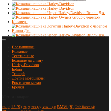
Все нашивки
Кожаные
Текстильные
Большие на спину
Harley-Davidson
Indian
Triumph
Другие мотоциклы
Рок и хеви метал
Брелки
Метки товаров
13
(9)
BMW
(8)
Cafe Racer
(4)
Benelli
(3)
1%
(2)
69
(2)
99%
(2)