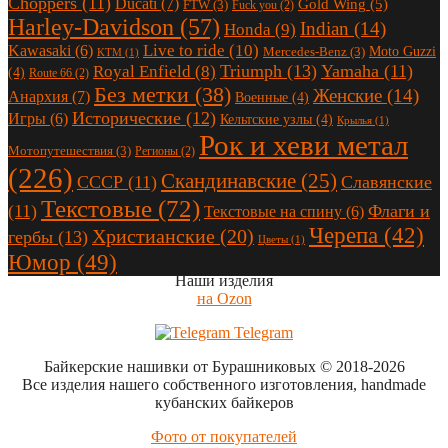
Choppers
(11)
Ducati
(7)
Gold Wing
(5)
FTW
(3)
Fuck you
(2)
Harley-Davidson
(57)
Indian
(14)
Honda
(9)
Live to ride
(10)
Kawasaki
(6)
Moto Guzzi
Mercedes-Benz
(3)
KTM
(1)
Triumph
(13)
Yamaha
(11)
Royal Enfield
(8)
(4)
Route 66
(2)
Без метки
(38)
Женские
(14)
Анархия
(7)
Военные
(4)
Исторические
(12)
Игры
(6)
Кельтские узлы
(4)
Крылья
(1)
Рок и хеви метал
Мотопутешествия
(3)
Регионы
(2)
(226)
Скандинавские
(25)
СССР
(11)
Славянские
Текстовые
(72)
(11)
Флаги и
Текстовые на спину
(6)
Черепа
(42)
Христианские
(20)
гербы
(13)
Цветы
(1)
Юмор
(49)
Наши изделия
на Ozon
Telegram
Байкерские нашивки от Бурашниковых
© 2018-2026
Все изделия нашего собственного изготовления, handmade
кубанских байкеров
Фото от покупателей