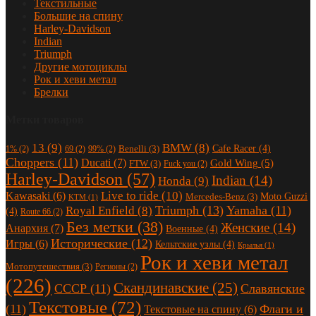
Текстильные
Большие на спину
Harley-Davidson
Indian
Triumph
Другие мотоциклы
Рок и хеви метал
Брелки
Метки товаров
13
(9)
BMW
(8)
Cafe Racer
(4)
Benelli
(3)
1%
(2)
69
(2)
99%
(2)
Choppers
(11)
Ducati
(7)
Gold Wing
(5)
FTW
(3)
Fuck you
(2)
Harley-Davidson
(57)
Indian
(14)
Honda
(9)
Live to ride
(10)
Kawasaki
(6)
Moto Guzzi
Mercedes-Benz
(3)
KTM
(1)
Triumph
(13)
Yamaha
(11)
Royal Enfield
(8)
(4)
Route 66
(2)
Без метки
(38)
Женские
(14)
Анархия
(7)
Военные
(4)
Исторические
(12)
Игры
(6)
Кельтские узлы
(4)
Крылья
(1)
Рок и хеви метал
Мотопутешествия
(3)
Регионы
(2)
(226)
Скандинавские
(25)
СССР
(11)
Славянские
Текстовые
(72)
(11)
Флаги и
Текстовые на спину
(6)