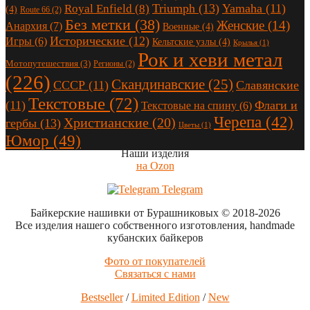
Triumph
(13)
Yamaha
(11)
Royal Enfield
(8)
(4)
Route 66
(2)
Без метки
(38)
Женские
(14)
Анархия
(7)
Военные
(4)
Исторические
(12)
Игры
(6)
Кельтские узлы
(4)
Крылья
(1)
Рок и хеви метал
Мотопутешествия
(3)
Регионы
(2)
(226)
Скандинавские
(25)
СССР
(11)
Славянские
Текстовые
(72)
(11)
Флаги и
Текстовые на спину
(6)
Черепа
(42)
Христианские
(20)
гербы
(13)
Цветы
(1)
Юмор
(49)
Наши изделия
на Ozon
Telegram
Байкерские нашивки от Бурашниковых
© 2018-2026
Все изделия нашего собственного изготовления, handmade
кубанских байкеров
Фото от покупателей
Связаться с нами
Bestseller
/
Limited Edition
/
New