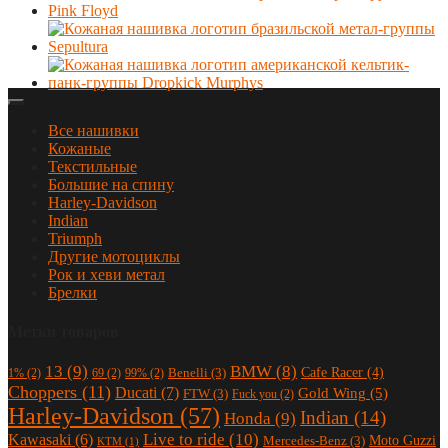
Все нашивки
Кожаные
Текстильные
Большие на спину
Harley-Davidson
Indian
Triumph
Другие мотоциклы
Рок и хеви метал
Брелки
Метки товаров
13
(9)
BMW
(8)
Cafe Racer
(4)
Benelli
(3)
1%
(2)
69
(2)
99%
(2)
Choppers
(11)
Ducati
(7)
Gold Wing
(5)
FTW
(3)
Fuck you
(2)
Harley-Davidson
(57)
Indian
(14)
Honda
(9)
Live to ride
(10)
Kawasaki
(6)
Moto Guzzi
Mercedes-Benz
(3)
KTM
(1)