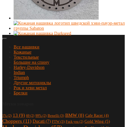
Все нашивки
Кожаные
Текстильные
Большие на спину
Harley-Davidson
Indian
Triumph
Другие мотоциклы
Рок и хеви метал
Брелки
Метки товаров
13
(9)
BMW
(8)
Cafe Racer
(4)
Benelli
(3)
1%
(2)
69
(2)
99%
(2)
Choppers
(11)
Ducati
(7)
Gold Wing
(5)
FTW
(3)
Fuck you
(2)