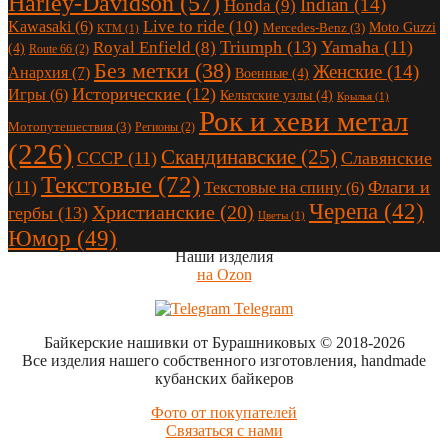
Harley-Davidson
(57)
Indian
(14)
Honda
(9)
Live to ride
(10)
Kawasaki
(6)
Moto Guzzi
Mercedes-Benz
(3)
KTM
(1)
Triumph
(13)
Yamaha
(11)
Royal Enfield
(8)
(4)
Route 66
(2)
Без метки
(38)
Женские
(14)
Анархия
(7)
Военные
(4)
Исторические
(12)
Игры
(6)
Кельтские узлы
(4)
Крылья
(1)
Рок и хеви метал
Мотопутешествия
(3)
Регионы
(2)
(226)
Скандинавские
(25)
СССР
(11)
Славянские
Текстовые
(72)
(11)
Флаги и
Текстовые на спину
(6)
Черепа
(42)
Христианские
(20)
гербы
(13)
Цветы
(1)
Юмор
(49)
Наши изделия
на Ozon
Telegram
Байкерские нашивки от Бурашниковых
© 2018-2026
Все изделия нашего собственного изготовления, handmade
кубанских байкеров
Фото от покупателей
Связаться с нами