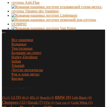
Все нашивки
Кожаные
Текстильные
Большие на спину
Harley-Davidson
Indian
Triumph
Другие мотоциклы
Рок и хеви метал
Брелки
Метки товаров
13
(9)
BMW
(8)
Cafe Racer
(4)
Benelli
(3)
1%
(2)
69
(2)
99%
(2)
Choppers
(11)
Ducati
(7)
Gold Wing
(5)
FTW
(3)
Fuck you
(2)