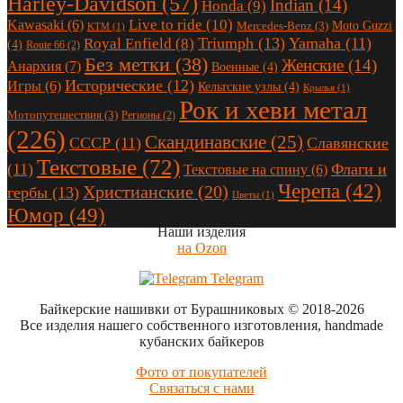
Harley-Davidson
(57)
Indian
(14)
Honda
(9)
Live to ride
(10)
Kawasaki
(6)
Moto Guzzi
Mercedes-Benz
(3)
KTM
(1)
Triumph
(13)
Yamaha
(11)
Royal Enfield
(8)
(4)
Route 66
(2)
Без метки
(38)
Женские
(14)
Анархия
(7)
Военные
(4)
Исторические
(12)
Игры
(6)
Кельтские узлы
(4)
Крылья
(1)
Рок и хеви метал
Мотопутешествия
(3)
Регионы
(2)
(226)
Скандинавские
(25)
СССР
(11)
Славянские
Текстовые
(72)
(11)
Флаги и
Текстовые на спину
(6)
Черепа
(42)
Христианские
(20)
гербы
(13)
Цветы
(1)
Юмор
(49)
Наши изделия
на Ozon
Telegram
Байкерские нашивки от Бурашниковых
© 2018-2026
Все изделия нашего собственного изготовления, handmade
кубанских байкеров
Фото от покупателей
Связаться с нами