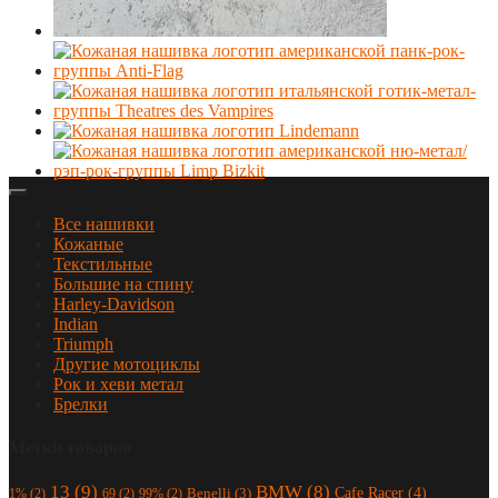
Все нашивки
Кожаные
Текстильные
Большие на спину
Harley-Davidson
Indian
Triumph
Другие мотоциклы
Рок и хеви метал
Брелки
Метки товаров
13
(9)
BMW
(8)
Cafe Racer
(4)
Benelli
(3)
1%
(2)
69
(2)
99%
(2)