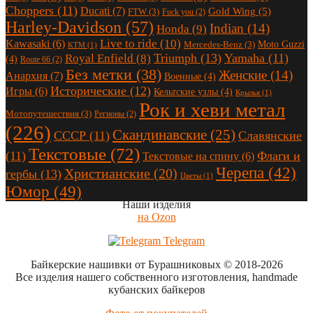
Choppers
(11)
Ducati
(7)
Gold Wing
(5)
FTW
(3)
Fuck you
(2)
Harley-Davidson
(57)
Indian
(14)
Honda
(9)
Live to ride
(10)
Kawasaki
(6)
Moto Guzzi
Mercedes-Benz
(3)
KTM
(1)
Triumph
(13)
Yamaha
(11)
Royal Enfield
(8)
(4)
Route 66
(2)
Без метки
(38)
Женские
(14)
Анархия
(7)
Военные
(4)
Исторические
(12)
Игры
(6)
Кельтские узлы
(4)
Крылья
(1)
Рок и хеви метал
Мотопутешествия
(3)
Регионы
(2)
(226)
Скандинавские
(25)
СССР
(11)
Славянские
Текстовые
(72)
(11)
Флаги и
Текстовые на спину
(6)
Черепа
(42)
Христианские
(20)
гербы
(13)
Цветы
(1)
Юмор
(49)
Наши изделия
на Ozon
Telegram
Байкерские нашивки от Бурашниковых
© 2018-2026
Все изделия нашего собственного изготовления, handmade
кубанских байкеров