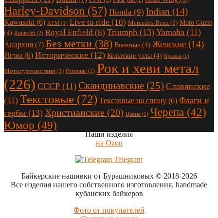
Fuck you
(2)
Harley-Davidson
(57)
Indian
(14)
Honda
(9)
Live to ride
(10)
Kawasaki
(6)
Moto Guzzi
Mercedes-Benz
(3)
KTM
(1)
Triumph
(13)
Yamaha
(11)
Royal Enfield
(8)
(4)
Route 66
(2)
Без метки
(38)
Женские
(14)
Анархия
(7)
Военные
(4)
Исторические
(12)
Игры
(6)
Кельтские узлы
(4)
Крылья
(1)
Рок и хеви метал
Мотопутешествия
(3)
Регионы
(2)
(226)
Скандинавские
(25)
СССР
(11)
Славянские
Текстовые
(72)
(11)
Флаги и
Текстовые на спину
(6)
Черепа
(42)
Христианские
(20)
гербы
(13)
Цветы
(1)
Юмор
(49)
Наши изделия
на Ozon
Telegram
Байкерские нашивки от Бурашниковых
© 2018-2026
Все изделия нашего собственного изготовления, handmade
кубанских байкеров
Фото от покупателей