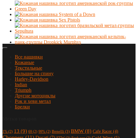
Все нашивки
Кожаные
Текстильные
Большие на спину
Harley-Davidson
Indian
Triumph
Другие мотоциклы
Рок и хеви метал
Брелки
Метки товаров
13
(9)
BMW
(8)
Cafe Racer
(4)
Benelli
(3)
1%
(2)
69
(2)
99%
(2)
Choppers
(11)
Ducati
(7)
Gold Wing
(5)
FTW
(3)