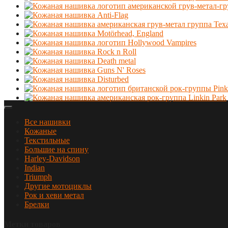
Все нашивки
Кожаные
Текстильные
Большие на спину
Harley-Davidson
Indian
Triumph
Другие мотоциклы
Рок и хеви метал
Брелки
Метки товаров