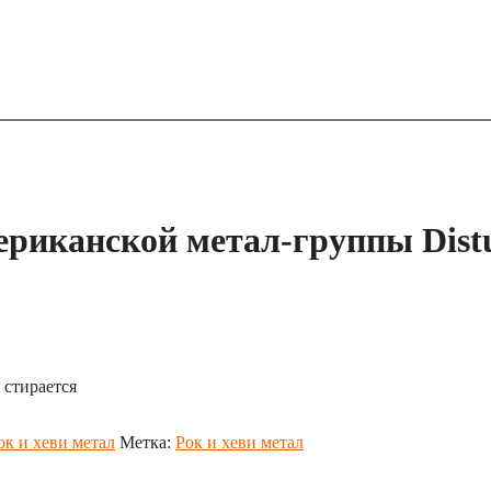
ериканской метал-группы Dist
 стирается
к и хеви метал
Метка:
Рок и хеви метал