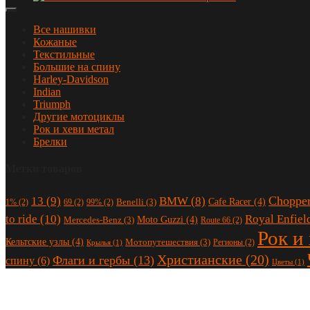
Все нашивки
Кожаные
Текстильные
Большие на спину
Harley-Davidson
Indian
Triumph
Другие мотоциклы
Рок и хеви метал
Брелки
Метки товаров
Choppe
13
(9)
BMW
(8)
Cafe Racer
(4)
Benelli
(3)
1%
(2)
69
(2)
99%
(2)
to ride
(10)
Royal Enfiel
Moto Guzzi
(4)
Mercedes-Benz
(3)
Route 66
(2)
Рок и
Кельтские узлы
(4)
Мотопутешествия
(3)
Регионы
(2)
Крылья
(1)
Христианские
(20)
Флаги и гербы
(13)
спину
(6)
Цветы
(1)