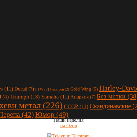
Harley-Davi
rs
(11)
Ducati
(7)
Gold Wing
(5)
FTW
(3)
Fuck you
(2)
Без метки
(38
Triumph
(13)
Yamaha
(11)
d
(8)
Анархия
(7)
 хеви метал
(226)
Скандинавские
(
СССР
(11)
Юмор
(49)
Черепа
(42)
Наши изделия
на Ozon
Telegram