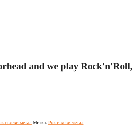
head and we play Rock'n'Roll,
к и хеви метал
Метка:
Рок и хеви метал