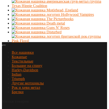
Все нашивки
Кожаные
Текстильные
Большие на спину
Harley-Davidson
Indian
Triumph
Другие мотоциклы
Рок и хеви метал
Брелки
Метки товаров