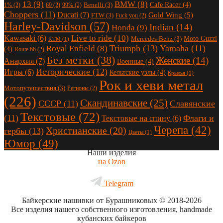
13
(9)
BMW
(8)
Cafe Racer
(4)
Benelli
(3)
1%
(2)
69
(2)
99%
(2)
Choppers
(11)
Ducati
(7)
Gold Wing
(5)
FTW
(3)
Fuck you
(2)
Harley-Davidson
(57)
Indian
(14)
Honda
(9)
Live to ride
(10)
Kawasaki
(6)
Moto Guzzi
Mercedes-Benz
(3)
KTM
(1)
Triumph
(13)
Yamaha
(11)
Royal Enfield
(8)
(4)
Route 66
(2)
Без метки
(38)
Женские
(14)
Анархия
(7)
Военные
(4)
Исторические
(12)
Игры
(6)
Кельтские узлы
(4)
Крылья
(1)
Рок и хеви метал
Мотопутешествия
(3)
Регионы
(2)
(226)
Скандинавские
(25)
СССР
(11)
Славянские
Текстовые
(72)
(11)
Флаги и
Текстовые на спину
(6)
Черепа
(42)
Христианские
(20)
гербы
(13)
Цветы
(1)
Юмор
(49)
Наши изделия
на Ozon
Telegram
Байкерские нашивки от Бурашниковых
© 2018-2026
Все изделия нашего собственного изготовления, handmade
кубанских байкеров