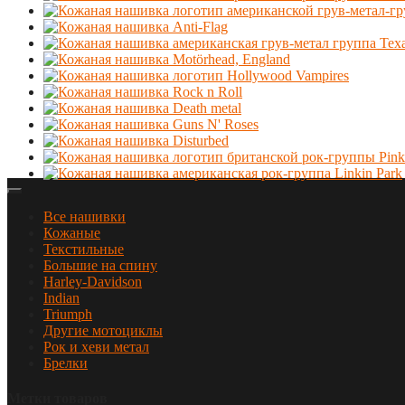
Все нашивки
Кожаные
Текстильные
Большие на спину
Harley-Davidson
Indian
Triumph
Другие мотоциклы
Рок и хеви метал
Брелки
Метки товаров