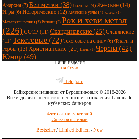
Без метки
(38)
Женские
(14)
Анархия
(7)
Военные
(4)
Исторические
(12)
Игры
(6)
Кельтские узлы
(4)
Крылья
(1)
Рок и хеви метал
Мотопутешествия
(3)
Регионы
(2)
(226)
Скандинавские
(25)
СССР
(11)
Славянские
Текстовые
(72)
(11)
Флаги и
Текстовые на спину
(6)
Черепа
(42)
Христианские
(20)
гербы
(13)
Цветы
(1)
Юмор
(49)
Наши изделия
на Ozon
Telegram
Байкерские нашивки от Бурашниковых
© 2018-2026
Все изделия нашего собственного изготовления, handmade
кубанских байкеров
Фото от покупателей
Связаться с нами
Bestseller
/
Limited Edition
/
New