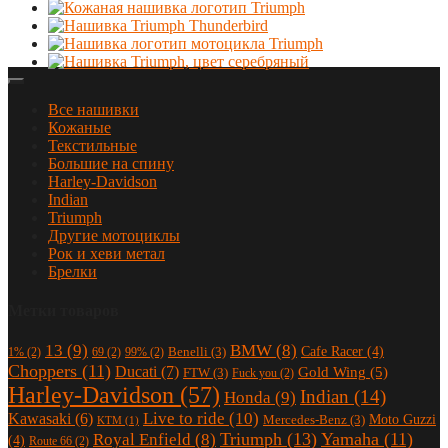
Все нашивки
Кожаные
Текстильные
Большие на спину
Harley-Davidson
Indian
Triumph
Другие мотоциклы
Рок и хеви метал
Брелки
Метки товаров
13
(9)
BMW
(8)
Cafe Racer
(4)
Benelli
(3)
1%
(2)
69
(2)
99%
(2)
Choppers
(11)
Ducati
(7)
Gold Wing
(5)
FTW
(3)
Fuck you
(2)
Harley-Davidson
(57)
Indian
(14)
Honda
(9)
Live to ride
(10)
Kawasaki
(6)
Moto Guzzi
Mercedes-Benz
(3)
KTM
(1)
Triumph
(13)
Yamaha
(11)
Royal Enfield
(8)
(4)
Route 66
(2)