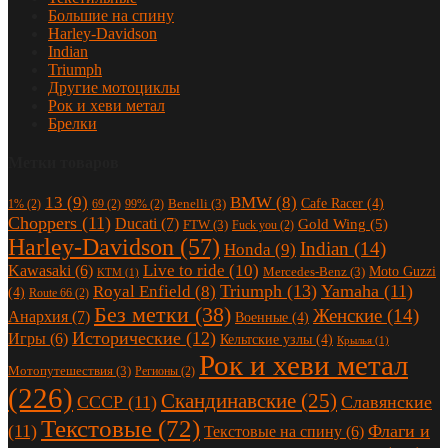
Большие на спину
Harley-Davidson
Indian
Triumph
Другие мотоциклы
Рок и хеви метал
Брелки
Метки товаров
13
(9)
BMW
(8)
Cafe Racer
(4)
Benelli
(3)
1%
(2)
69
(2)
99%
(2)
Choppers
(11)
Ducati
(7)
Gold Wing
(5)
FTW
(3)
Fuck you
(2)
Harley-Davidson
(57)
Indian
(14)
Honda
(9)
Live to ride
(10)
Kawasaki
(6)
Moto Guzzi
Mercedes-Benz
(3)
KTM
(1)
Triumph
(13)
Yamaha
(11)
Royal Enfield
(8)
(4)
Route 66
(2)
Без метки
(38)
Женские
(14)
Анархия
(7)
Военные
(4)
Исторические
(12)
Игры
(6)
Кельтские узлы
(4)
Крылья
(1)
Рок и хеви метал
Мотопутешествия
(3)
Регионы
(2)
(226)
Скандинавские
(25)
СССР
(11)
Славянские
Текстовые
(72)
(11)
Флаги и
Текстовые на спину
(6)