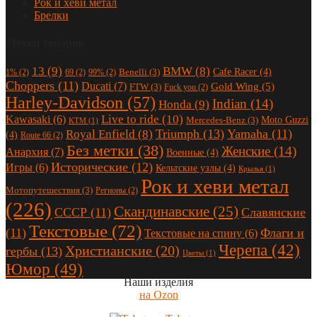
Рок и хеви метал
Брелки
Метки товаров
13
(9)
BMW
(8)
Cafe Racer
(4)
Benelli
(3)
1%
(2)
69
(2)
99%
(2)
Choppers
(11)
Ducati
(7)
Gold Wing
(5)
FTW
(3)
Fuck you
(2)
Harley-Davidson
(57)
Indian
(14)
Honda
(9)
Live to ride
(10)
Kawasaki
(6)
Moto Guzzi
Mercedes-Benz
(3)
KTM
(1)
Triumph
(13)
Yamaha
(11)
Royal Enfield
(8)
(4)
Route 66
(2)
Без метки
(38)
Женские
(14)
Анархия
(7)
Военные
(4)
Исторические
(12)
Игры
(6)
Кельтские узлы
(4)
Крылья
(1)
Рок и хеви метал
Мотопутешествия
(3)
Регионы
(2)
(226)
Скандинавские
(25)
СССР
(11)
Славянские
Текстовые
(72)
(11)
Флаги и
Текстовые на спину
(6)
Черепа
(42)
Христианские
(20)
гербы
(13)
Цветы
(1)
Юмор
(49)
Наши изделия
на Ozon