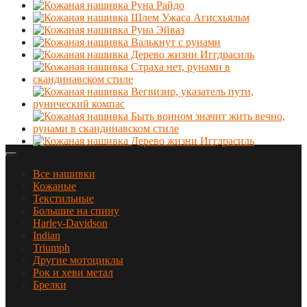
Все нашивки
Кожаные
Текстильные
Большие на спину
Harley-Davidson
Indian
Triumph
Другие мотоциклы
Рок и хеви метал
Брелки