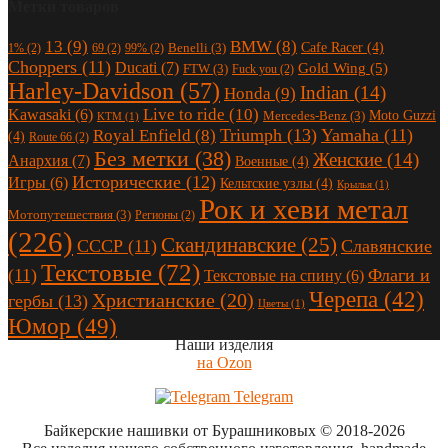
Метки товаров
13
(9)
BMW
(8)
Cafe Racer
(4)
Benelli
(3)
1%
(2)
69
(2)
99%
(2)
Choppers
(11)
Ducati
(7)
Gold Wing
(5)
FTW
(3)
Fuck you
(2)
Harley-Davidson
(57)
Indian
(14)
Honda
(9)
Live to ride
(10)
Kawasaki
(6)
Moto Guzzi
Mercedes-Benz
(3)
KTM
(1)
Triumph
(13)
Yamaha
(11)
Royal Enfield
(8)
(4)
Route 66
(2)
Без метки
(38)
Женские
(14)
Анархия
(7)
Военные
(4)
Исторические
(12)
Игры
(6)
Кельтские узлы
(4)
Крылья
(1)
Рок и хеви метал
Мотопутешествия
(3)
Регионы
(2)
(226)
Скандинавские
(25)
СССР
(11)
Славянские
Текстовые
(72)
(11)
Флаги и
Текстовые на спину
(6)
Черепа
(42)
Христианские
(20)
гербы
(13)
Цветы
(1)
Юмор
(49)
Наши изделия
на Ozon
Telegram
Байкерские нашивки от Бурашниковых
© 2018-2026