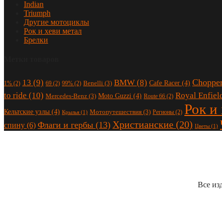
Indian
Triumph
Другие мотоциклы
Рок и хеви метал
Брелки
Метки товаров
Choppe
13
(9)
BMW
(8)
Cafe Racer
(4)
Benelli
(3)
1%
(2)
69
(2)
99%
(2)
to ride
(10)
Royal Enfiel
Moto Guzzi
(4)
Mercedes-Benz
(3)
Route 66
(2)
Рок и
Кельтские узлы
(4)
Мотопутешествия
(3)
Регионы
(2)
Крылья
(1)
Христианские
(20)
Флаги и гербы
(13)
спину
(6)
Цветы
(1)
Все из