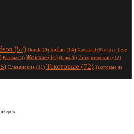
dson
(57)
Indian
(14)
Honda
(9)
Live
Kawasaki
(6)
KTM
(1)
)
Женские
(14)
Исторические
(12)
Игры
(6)
Военные
(4)
Текстовые
(72)
25)
Славянские
(11)
Текстовые на
айкеров