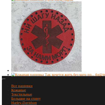
Все нашивки
Кожаные
Текстильные
Большие на спину
Harley-Davidson