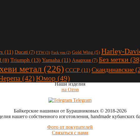
Harley-Davi
rs
(11)
Ducati
(7)
Gold Wing
(5)
FTW
(3)
Fuck you
(2)
Без метки
(38
Triumph
(13)
Yamaha
(11)
d
(8)
Анархия
(7)
 хеви метал
(226)
Скандинавские
(
СССР
(11)
Юмор
(49)
Черепа
(42)
Наши изделия
на Ozon
Telegram
Байкерские нашивки от Бурашниковых
© 2018-2026
делия нашего собственного изготовления, handmade кубанских б
Фото от покупателей
Связаться с нами