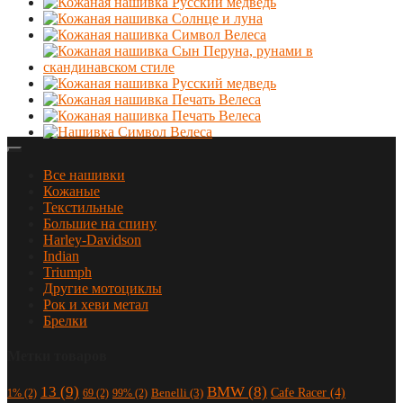
Все нашивки
Кожаные
Текстильные
Большие на спину
Harley-Davidson
Indian
Triumph
Другие мотоциклы
Рок и хеви метал
Брелки
Метки товаров
13
(9)
BMW
(8)
Cafe Racer
(4)
Benelli
(3)
1%
(2)
69
(2)
99%
(2)