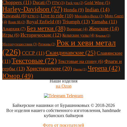
Choppers
(11)
Ducati
(7)
Gold Wing
(5)
FTW
(3)
Fuck you
(2)
Harley-Davidson
(57)
Indian
(14)
Honda
(9)
Live to ride
(10)
Kawasaki
(6)
Moto Guzzi
Mercedes-Benz
(3)
KTM
(1)
Triumph
(13)
Yamaha
(11)
Royal Enfield
(8)
(4)
Route 66
(2)
Без метки
(38)
Женские
(14)
Анархия
(7)
Военные
(4)
Исторические
(12)
Игры
(6)
Кельтские узлы
(4)
Крылья
(1)
Рок и хеви метал
Мотопутешествия
(3)
Регионы
(2)
(226)
Скандинавские
(25)
СССР
(11)
Славянские
Текстовые
(72)
(11)
Флаги и
Текстовые на спину
(6)
Черепа
(42)
Христианские
(20)
гербы
(13)
Цветы
(1)
Юмор
(49)
Наши изделия
на Ozon
Telegram
Байкерские нашивки от Бурашниковых
© 2018-2026
Все изделия нашего собственного изготовления, handmade
кубанских байкеров
Фото от покупателей