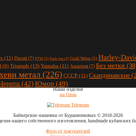
Harley-Davi
rs
(11)
Ducati
(7)
Gold Wing
(5)
FTW
(3)
Fuck you
(2)
Без метки
(38
Triumph
(13)
Yamaha
(11)
d
(8)
Анархия
(7)
 хеви метал
(226)
Скандинавские
(
СССР
(11)
Юмор
(49)
Черепа
(42)
Наши изделия
на Ozon
Telegram
Байкерские нашивки от Бурашниковых
© 2018-2026
делия нашего собственного изготовления, handmade кубанских б
Фото от покупателей