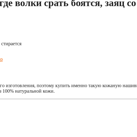
де волки срать боятся, заяц с
 стирается
р
о изготовления, поэтому купить именно такую кожаную нашивку 
з 100% натуральной кожи.