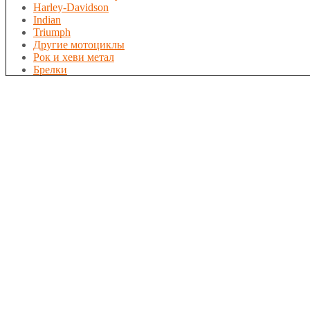
Harley-Davidson
Indian
Triumph
Другие мотоциклы
Рок и хеви метал
Брелки