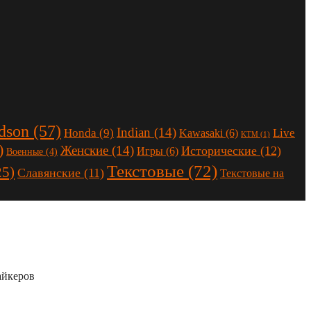
dson
(57)
Indian
(14)
Honda
(9)
Live
Kawasaki
(6)
KTM
(1)
)
Женские
(14)
Исторические
(12)
Игры
(6)
Военные
(4)
Текстовые
(72)
25)
Славянские
(11)
Текстовые на
айкеров