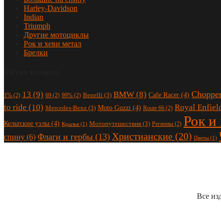
Harley-Davidson
Indian
Triumph
Другие мотоциклы
Рок и хеви метал
Брелки
Метки товаров
Choppe
13
(9)
BMW
(8)
Cafe Racer
(4)
Benelli
(3)
1%
(2)
69
(2)
99%
(2)
to ride
(10)
Royal Enfiel
Moto Guzzi
(4)
Mercedes-Benz
(3)
Route 66
(2)
Рок и
Кельтские узлы
(4)
Мотопутешествия
(3)
Регионы
(2)
Крылья
(1)
Христианские
(20)
Флаги и гербы
(13)
спину
(6)
Цветы
(1)
Все из