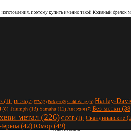
 изготовления, поэтому купить именно такой Кожаный брелок мо
Harley-Davi
rs
(11)
Ducati
(7)
Gold Wing
(5)
FTW
(3)
Fuck you
(2)
Без метки
(38
Triumph
(13)
Yamaha
(11)
d
(8)
Анархия
(7)
 хеви метал
(226)
Скандинавские
(
СССР
(11)
Юмор
(49)
Черепа
(42)