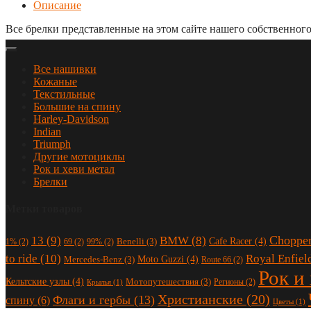
Описание
Все брелки представленные на этом сайте нашего собственного
Все нашивки
Кожаные
Текстильные
Большие на спину
Harley-Davidson
Indian
Triumph
Другие мотоциклы
Рок и хеви метал
Брелки
Метки товаров
Choppe
13
(9)
BMW
(8)
Cafe Racer
(4)
Benelli
(3)
1%
(2)
69
(2)
99%
(2)
to ride
(10)
Royal Enfiel
Moto Guzzi
(4)
Mercedes-Benz
(3)
Route 66
(2)
Рок и
Кельтские узлы
(4)
Мотопутешествия
(3)
Регионы
(2)
Крылья
(1)
Христианские
(20)
Флаги и гербы
(13)
спину
(6)
Цветы
(1)