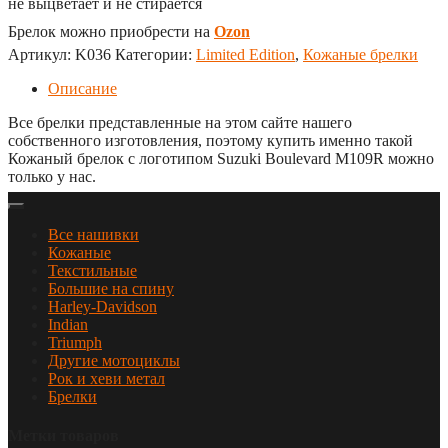
не выцветает и не стирается
Брелок можно приобрести на
Ozon
Артикул:
K036
Категории:
Limited Edition
,
Кожаные брелки
Описание
Все брелки представленные на этом сайте нашего
собственного изготовления, поэтому купить именно такой
Кожаный брелок с логотипом Suzuki Boulevard M109R можно
только у нас.
Все нашивки
Кожаные
Текстильные
Большие на спину
Harley-Davidson
Indian
Triumph
Другие мотоциклы
Рок и хеви метал
Брелки
Метки товаров