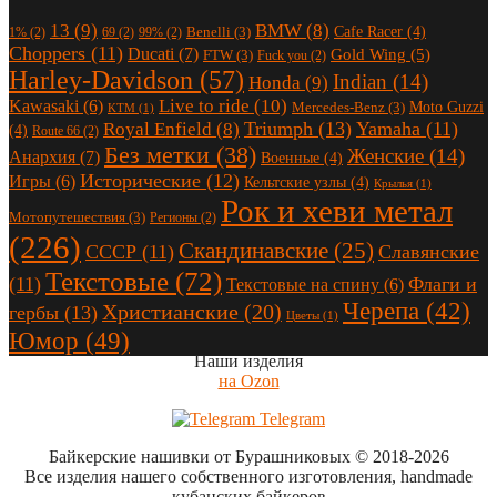
13
(9)
BMW
(8)
Cafe Racer
(4)
Benelli
(3)
1%
(2)
69
(2)
99%
(2)
Choppers
(11)
Ducati
(7)
Gold Wing
(5)
FTW
(3)
Fuck you
(2)
Harley-Davidson
(57)
Indian
(14)
Honda
(9)
Live to ride
(10)
Kawasaki
(6)
Moto Guzzi
Mercedes-Benz
(3)
KTM
(1)
Triumph
(13)
Yamaha
(11)
Royal Enfield
(8)
(4)
Route 66
(2)
Без метки
(38)
Женские
(14)
Анархия
(7)
Военные
(4)
Исторические
(12)
Игры
(6)
Кельтские узлы
(4)
Крылья
(1)
Рок и хеви метал
Мотопутешествия
(3)
Регионы
(2)
(226)
Скандинавские
(25)
СССР
(11)
Славянские
Текстовые
(72)
(11)
Флаги и
Текстовые на спину
(6)
Черепа
(42)
Христианские
(20)
гербы
(13)
Цветы
(1)
Юмор
(49)
Наши изделия
на Ozon
Telegram
Байкерские нашивки от Бурашниковых
© 2018-2026
Все изделия нашего собственного изготовления, handmade
кубанских байкеров