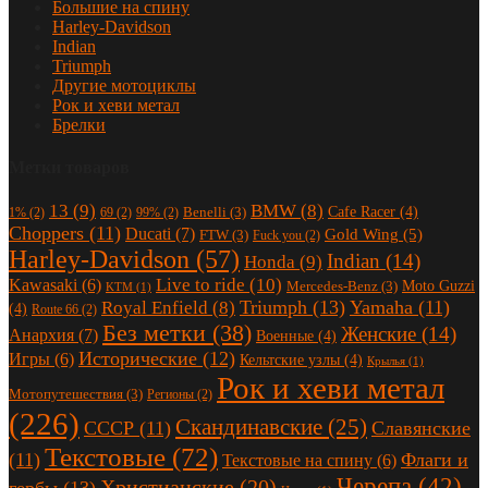
Большие на спину
Harley-Davidson
Indian
Triumph
Другие мотоциклы
Рок и хеви метал
Брелки
Метки товаров
13
(9)
BMW
(8)
Cafe Racer
(4)
Benelli
(3)
1%
(2)
69
(2)
99%
(2)
Choppers
(11)
Ducati
(7)
Gold Wing
(5)
FTW
(3)
Fuck you
(2)
Harley-Davidson
(57)
Indian
(14)
Honda
(9)
Live to ride
(10)
Kawasaki
(6)
Moto Guzzi
Mercedes-Benz
(3)
KTM
(1)
Triumph
(13)
Yamaha
(11)
Royal Enfield
(8)
(4)
Route 66
(2)
Без метки
(38)
Женские
(14)
Анархия
(7)
Военные
(4)
Исторические
(12)
Игры
(6)
Кельтские узлы
(4)
Крылья
(1)
Рок и хеви метал
Мотопутешествия
(3)
Регионы
(2)
(226)
Скандинавские
(25)
СССР
(11)
Славянские
Текстовые
(72)
(11)
Флаги и
Текстовые на спину
(6)
Черепа
(42)
Христианские
(20)