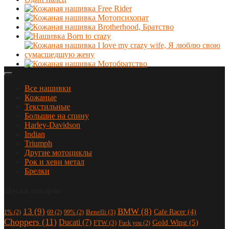
Все нашивки
Кожаные
Текстильные
Большие на спину
Harley-Davidson
Indian
Triumph
Другие мотоциклы
Рок и хеви метал
Брелки
Метки товаров
13
(9)
BMW
(8)
Cafe Racer
(4)
Benelli
(3)
1%
(2)
69
(2)
99%
(2)
Choppers
(11)
Ducati
(7)
Gold Wing
(5)
FTW
(3)
Fuck you
(2)