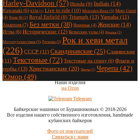
Harley-Davidson
(57)
Indian
(14)
Honda
(9)
Live to ride
(10)
Kawasaki
(6)
Moto Guzzi
Mercedes-Benz
(3)
KTM
(1)
Triumph
(13)
Yamaha
(11)
Royal Enfield
(8)
(4)
Route 66
(2)
Без метки
(38)
Женские
(14)
Анархия
(7)
Военные
(4)
Исторические
(12)
Игры
(6)
Кельтские узлы
(4)
Крылья
(1)
Рок и хеви метал
Мотопутешествия
(3)
Регионы
(2)
(226)
Скандинавские
(25)
СССР
(11)
Славянские
Текстовые
(72)
(11)
Флаги и
Текстовые на спину
(6)
Черепа
(42)
Христианские
(20)
гербы
(13)
Цветы
(1)
Юмор
(49)
Наши изделия
на Ozon
Telegram
Байкерские нашивки от Бурашниковых
© 2018-2026
Все изделия нашего собственного изготовления, handmade
кубанских байкеров
Фото от покупателей
Связаться с нами