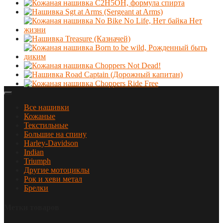
Все нашивки
Кожаные
Текстильные
Большие на спину
Harley-Davidson
Indian
Triumph
Другие мотоциклы
Рок и хеви метал
Брелки
Метки товаров