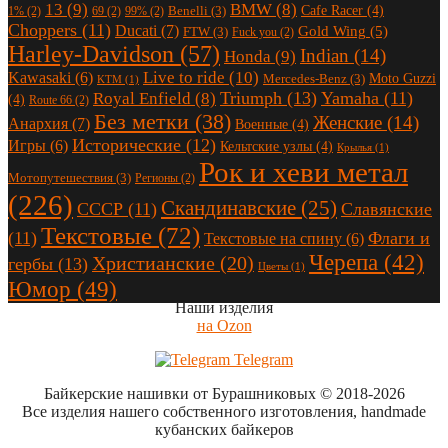
13
(9)
BMW
(8)
Cafe Racer
(4)
Benelli
(3)
1%
(2)
69
(2)
99%
(2)
Choppers
(11)
Ducati
(7)
Gold Wing
(5)
FTW
(3)
Fuck you
(2)
Harley-Davidson
(57)
Indian
(14)
Honda
(9)
Live to ride
(10)
Kawasaki
(6)
Moto Guzzi
Mercedes-Benz
(3)
KTM
(1)
Triumph
(13)
Yamaha
(11)
Royal Enfield
(8)
(4)
Route 66
(2)
Без метки
(38)
Женские
(14)
Анархия
(7)
Военные
(4)
Исторические
(12)
Игры
(6)
Кельтские узлы
(4)
Крылья
(1)
Рок и хеви метал
Мотопутешествия
(3)
Регионы
(2)
(226)
Скандинавские
(25)
СССР
(11)
Славянские
Текстовые
(72)
(11)
Флаги и
Текстовые на спину
(6)
Черепа
(42)
Христианские
(20)
гербы
(13)
Цветы
(1)
Юмор
(49)
Наши изделия
на Ozon
Telegram
Байкерские нашивки от Бурашниковых
© 2018-2026
Все изделия нашего собственного изготовления, handmade
кубанских байкеров