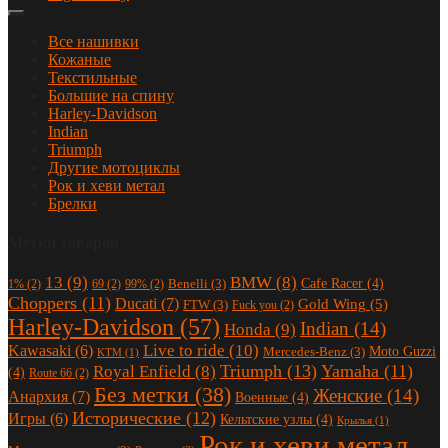
Все нашивки
Кожаные
Текстильные
Большие на спину
Harley-Davidson
Indian
Triumph
Другие мотоциклы
Рок и хеви метал
Брелки
Метки товаров
13
(9)
BMW
(8)
Cafe Racer
(4)
Benelli
(3)
1%
(2)
69
(2)
99%
(2)
Choppers
(11)
Ducati
(7)
Gold Wing
(5)
FTW
(3)
Fuck you
(2)
Harley-Davidson
(57)
Indian
(14)
Honda
(9)
Live to ride
(10)
Kawasaki
(6)
Moto Guzzi
Mercedes-Benz
(3)
KTM
(1)
Triumph
(13)
Yamaha
(11)
Royal Enfield
(8)
(4)
Route 66
(2)
Без метки
(38)
Женские
(14)
Анархия
(7)
Военные
(4)
Исторические
(12)
Игры
(6)
Кельтские узлы
(4)
Крылья
(1)
Рок и хеви метал