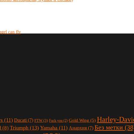
Harley-Davi
rs
(11)
Ducati
(7)
Gold Wing
(5)
FTW
(3)
Fuck you
(2)
Без метки
(38
Triumph
(13)
Yamaha
(11)
d
(8)
Анархия
(7)