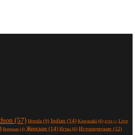
dson
(57)
Indian
(14)
Honda
(9)
Live
Kawasaki
(6)
KTM
(1)
)
Женские
(14)
Исторические
(12)
Игры
(6)
Военные
(4)