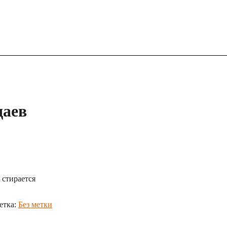
даев
 стирается
етка:
Без метки