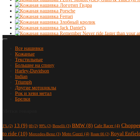
Все нашивки
Кожаные
Текстильные
Большие на спину
Harley-Davidson
Indian
Triumph
Другие мотоциклы
Рок и хеви метал
Брелки
Метки товаров
Choppe
13
(9)
BMW
(8)
Cafe Racer
(4)
Benelli
(3)
1%
(2)
69
(2)
99%
(2)
to ride
(10)
Royal Enfiel
Moto Guzzi
(4)
Mercedes-Benz
(3)
Route 66
(2)