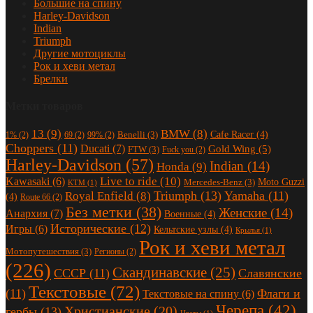
Большие на спину
Harley-Davidson
Indian
Triumph
Другие мотоциклы
Рок и хеви метал
Брелки
Метки товаров
13
(9)
BMW
(8)
Cafe Racer
(4)
Benelli
(3)
1%
(2)
69
(2)
99%
(2)
Choppers
(11)
Ducati
(7)
Gold Wing
(5)
FTW
(3)
Fuck you
(2)
Harley-Davidson
(57)
Indian
(14)
Honda
(9)
Live to ride
(10)
Kawasaki
(6)
Moto Guzzi
Mercedes-Benz
(3)
KTM
(1)
Triumph
(13)
Yamaha
(11)
Royal Enfield
(8)
(4)
Route 66
(2)
Без метки
(38)
Женские
(14)
Анархия
(7)
Военные
(4)
Исторические
(12)
Игры
(6)
Кельтские узлы
(4)
Крылья
(1)
Рок и хеви метал
Мотопутешествия
(3)
Регионы
(2)
(226)
Скандинавские
(25)
СССР
(11)
Славянские
Текстовые
(72)
(11)
Флаги и
Текстовые на спину
(6)
Черепа
(42)
Христианские
(20)
гербы
(13)