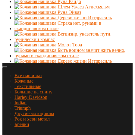
Все нашивки
Кожаные
Текстильные
Большие на спину
Harley-Davidson
Indian
Triumph
Другие мотоциклы
Рок и хеви метал
Брелки