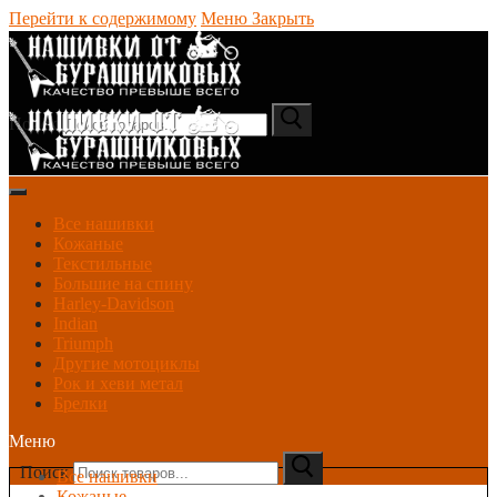
Перейти к содержимому
Меню
Закрыть
Поиск
Все нашивки
Кожаные
Текстильные
Большие на спину
Harley-Davidson
Indian
Triumph
Другие мотоциклы
Рок и хеви метал
Брелки
Меню
Поиск
Все нашивки
Кожаные