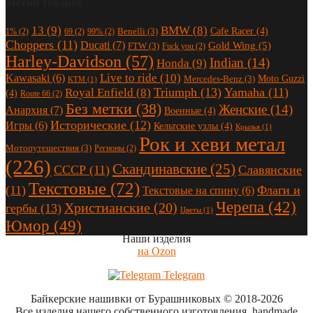
Метки товаров
13
(9)
BMW
(8)
Cafe Racer
(4)
Benelli
(3)
1%
(2)
69
(2)
99%
(2)
Choppers
(11)
Ducati
(7)
Gold Wing
(5)
FTW
(3)
Fuck you
(2)
Harley-Davidson
(57)
Indian
(14)
Honda
(9)
Live to ride
(10)
Kawasaki
(6)
Moto Guzzi
Mercedes-Benz
(3)
KTM
(1)
Triumph
(13)
Yamaha
(11)
Royal Enfield
(8)
(4)
Route 66
(2)
Без метки
(38)
Женские
(14)
Анархия
(7)
Военные
(4)
Исторические
(12)
Игры
(6)
Кельтские узлы
(4)
Крылья
(1)
Рок и хеви метал
Мотопутешествия
(3)
Регионы
(2)
(226)
Скандинавские
(25)
СССР
(11)
Славянские
Текстовые
(72)
(11)
Флаги и
Текстовые на спину
(6)
Черепа
(42)
Христианские
(20)
гербы
(13)
Цветы
(1)
Юмор
(49)
Наши изделия
на Ozon
Telegram
Байкерские нашивки от Бурашниковых
© 2018-2026
Все изделия нашего собственного изготовления, handmade