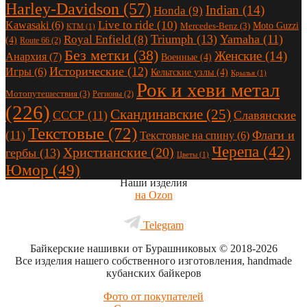
Harley-Davidson
(57)
Indian
(14)
Honda
(9)
Live to ride
(10)
Kawasaki
(6)
Moto Guzzi
Mercedes-Benz
(3)
KTM
(1)
Triumph
(13)
Yamaha
(11)
Royal Enfield
(8)
(4)
Route 66
(2)
Без метки
(38)
Женские
(14)
Анархия
(7)
Военные
(4)
Исторические
(12)
Игры
(6)
Кельтские узлы
(4)
Крылья
(1)
Рок и хеви метал
Мотопутешествия
(3)
Регионы
(2)
(226)
Скандинавские
(25)
СССР
(11)
Славянские
Текстовые
(72)
(11)
Флаги и
Текстовые на спину
(6)
Черепа
(42)
Христианские
(20)
гербы
(13)
Цветы
(1)
Юмор
(49)
Наши изделия
на Ozon
Telegram
Байкерские нашивки от Бурашниковых
© 2018-2026
Все изделия нашего собственного изготовления, handmade
кубанских байкеров
Фото от покупателей