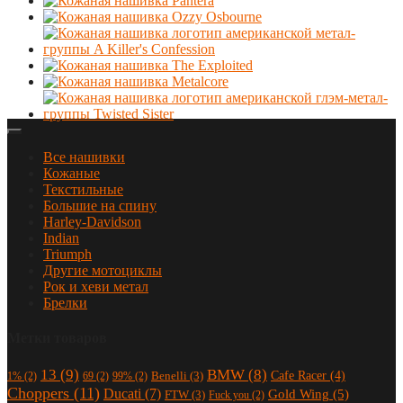
Все нашивки
Кожаные
Текстильные
Большие на спину
Harley-Davidson
Indian
Triumph
Другие мотоциклы
Рок и хеви метал
Брелки
Метки товаров
13
(9)
BMW
(8)
Cafe Racer
(4)
Benelli
(3)
1%
(2)
69
(2)
99%
(2)
Choppers
(11)
Ducati
(7)
Gold Wing
(5)
FTW
(3)
Fuck you
(2)