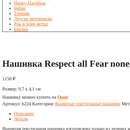
Harley-Davidson
Indian
Triumph
Другие мотоциклы
Рок и хеви метал
Брелки
Нашивка Respect all Fear none
1150
₽
Размер:
9,7 x 4,1
см
Нашивку можно купить на
Ozon
Артикул:
b224
Категория:
Вышитые текстильные нашивки
Мет
Описание
Детали
Вышитая текстильная нашивка изготовлена только из лучших м