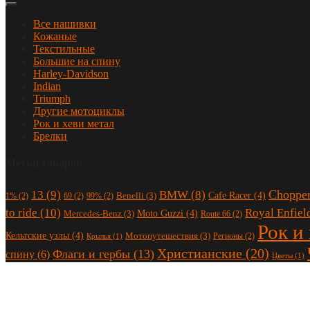
Все нашивки
Кожаные
Текстильные
Большие на спину
Harley-Davidson
Indian
Triumph
Другие мотоциклы
Рок и хеви метал
Брелки
Метки товаров
Choppe
13
(9)
BMW
(8)
Cafe Racer
(4)
Benelli
(3)
1%
(2)
69
(2)
99%
(2)
to ride
(10)
Royal Enfiel
Moto Guzzi
(4)
Mercedes-Benz
(3)
Route 66
(2)
Рок и
Кельтские узлы
(4)
Мотопутешествия
(3)
Регионы
(2)
Крылья
(1)
Христианские
(20)
Флаги и гербы
(13)
спину
(6)
Цветы
(1)