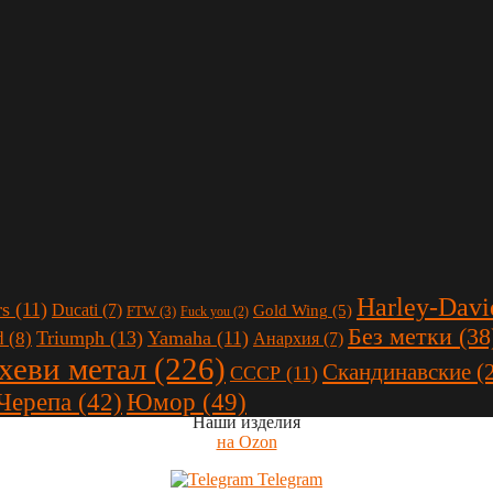
Harley-Davi
rs
(11)
Ducati
(7)
Gold Wing
(5)
FTW
(3)
Fuck you
(2)
Без метки
(38
Triumph
(13)
Yamaha
(11)
d
(8)
Анархия
(7)
 хеви метал
(226)
Скандинавские
(
СССР
(11)
Юмор
(49)
Черепа
(42)
Наши изделия
на Ozon
Telegram