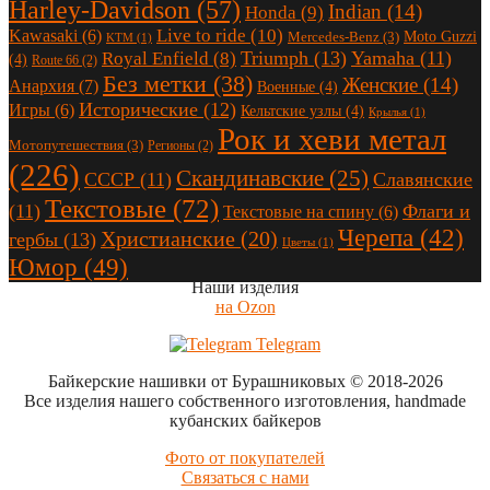
Harley-Davidson
(57)
Indian
(14)
Honda
(9)
Live to ride
(10)
Kawasaki
(6)
Moto Guzzi
Mercedes-Benz
(3)
KTM
(1)
Triumph
(13)
Yamaha
(11)
Royal Enfield
(8)
(4)
Route 66
(2)
Без метки
(38)
Женские
(14)
Анархия
(7)
Военные
(4)
Исторические
(12)
Игры
(6)
Кельтские узлы
(4)
Крылья
(1)
Рок и хеви метал
Мотопутешествия
(3)
Регионы
(2)
(226)
Скандинавские
(25)
СССР
(11)
Славянские
Текстовые
(72)
(11)
Флаги и
Текстовые на спину
(6)
Черепа
(42)
Христианские
(20)
гербы
(13)
Цветы
(1)
Юмор
(49)
Наши изделия
на Ozon
Telegram
Байкерские нашивки от Бурашниковых
© 2018-2026
Все изделия нашего собственного изготовления, handmade
кубанских байкеров
Фото от покупателей
Связаться с нами